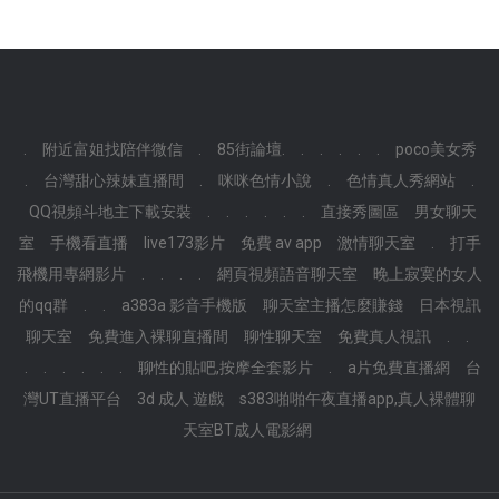
.
附近富姐找陪伴微信
.
85街論壇.
.
.
.
.
.
poco美女秀
.
台灣甜心辣妹直播間
.
咪咪色情小說
.
色情真人秀網站
.
QQ視頻斗地主下載安裝
.
.
.
.
.
.
直接秀圖區
男女聊天
室
手機看直播
live173影片
免費 av app
激情聊天室
.
打手
飛機用專網影片
.
.
.
.
網頁視頻語音聊天室
晚上寂寞的女人
的qq群
.
.
a383a 影音手機版
聊天室主播怎麼賺錢
日本視訊
聊天室
免費進入裸聊直播間
聊性聊天室
免費真人視訊
.
.
.
.
.
.
.
.
聊性的貼吧,按摩全套影片
.
a片免費直播網
台
灣UT直播平台
3d 成人 遊戲
s383啪啪午夜直播app,真人裸體聊
天室BT成人電影網