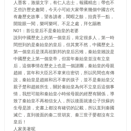
人墨客，激揚文字，有仁人志士，報國精忠；帶也不
乏些許歷史趣聞，今天小可給大家帶來幾個中國古代
有趣歷史故事，望各讀者，閑暇之餘，抬貴手一點，
開龍眼一閱，樂呵樂呵。不足之處，拜乞賜教
NO1：首位皇后不是秦始皇的老婆
說到中國歷史上的第一個皇后，肯定很多人，第一時
間想到的是秦始皇的皇后，但其實不然，中國歷史上
第一個皇后是漢高祖劉邦的皇后呂雉，秦始皇雖說是
中國歷史上第一個皇帝，但當年秦始皇並沒有立皇
后，這個事情在歷史上也是一個謎團，秦始皇的母親
趙姬，當年和大臣呂不韋來往密切，所以民間也有傳
說，秦始皇是趙姬和呂不韋的孩子，並不是秦始皇父
親子楚和趙姬所生，關於秦始皇為何不立皇后這個事
情，我想可能和秦始皇小時候母親的經歷有關係，導
致了秦始皇不再相信女人，所以後面就連公子扶蘇的
生母是誰，史書上都沒有確切的記載，所以直到秦國
滅亡，直到後面的秦二世胡亥、秦三世子嬰都沒有立
皇后！
人家美著呢