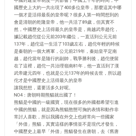
中國封建皇帝制度一共影響了中國上千年的時間，中
國歷史上大約一共出現了400多位皇帝，那麼這其中哪
一個才是活得最長的皇帝呢？很多人第一時間想到的
會是清朝的乾隆皇帝，他一共活了89歲，但其實不
然，中國歷史上活得最久的皇帝是，南越武帝趙佗，
據記載趙佗從公元前203年繼位，一直活到公元元前
137年，趙佗這一生活了103歲左右，趙佗年輕的時候
是秦朝的一個大將軍，公元前219年，秦始皇平定南
越，趙佗當年是隨行的副帥，戰爭勝利後，趙佗便留
在了這裡，趙佗一共治理嶺南81年，他一直活到了漢
武帝建元四年，也就是公元137年的時候去世，所以趙
佗才是中國歷史上活得最久的皇帝
讓我想想，還要活多久好呢。
NO4：唐朝時期熊貓就出國了！
熊貓是中國的一級國寶，現在很多的外國都希望引進
中國的熊貓，就是因為熊貓憨態可掬的表情和動作非
常討人喜歡，所以我國在外交上也經常向一些國家
「外借」熊貓，其實這樣的事情並不是現代才發生，
中國歷史上最早「外借」熊貓發生在唐朝，去《舊唐