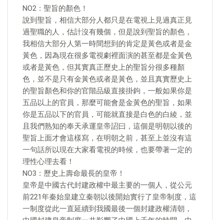
NO2：聖旨的顏色！
說到聖旨，相信大部分人都只是在電視上見過真正見
過聖職的人，估計沒有幾個，但是說到聖旨的顏色，
我相信大部分人第一時間想到的肯定是黃色或者是金
黃色，因為現在很多電視劇裡面演的甚至都是金黃色
或者是黃色，但其實真正歷史上的聖旨分很多種顏
色，並不是只有金黃色或者是黃色，並且真實歷史上
的聖旨顏色和你的官階品級直接掛鉤，一般如果你是
五品以上的官員，那麼可能會是金黃色的聖旨，如果
你是五品以下的官員，可能就直接是白色的白綾，並
且我們熟知的奉天承運皇帝詔曰，這個是明朝以後的
聖旨上面才會這樣寫，在明朝之前，甚至上並沒有這
一句話所以現在大家看電視的時候，也要帶著一定的
理性心理去看！
NO3：歷史上壽命最長的皇帝！
皇帝是中國古代封建政權中最主要的一個人，從公元
前221年秦始皇建立秦朝以後開始實行了皇帝制度，這
一制度從此一直延續到我國最後一個封建政權清朝，