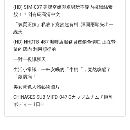
(HD) SIM-037 美腿空姐與處男玩不穿內褲黑絲素
股！？ 2[有碼高清中文
「氣質正妹」私底下竟然超有料...渾圓兩顆夾出一
線天！
(HD) NHDTB-487 咖啡店服務員連鎖色情狂 正在營
業的店內 利用順從的
一對一視訊聊天
生活小常識：一杯安眠的「牛奶「，竟然喚醒了
「銀屑病「
美女黃色人體藝術圖片
CHINASES SUB MIFD-047 Gカップムチムチ巨乳
ボディー 1日H