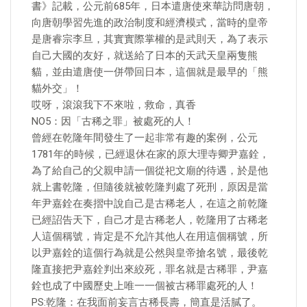
書》記載，公元前685年，日本遣唐使來華訪問唐朝，
向唐朝學習先進的政治制度和經濟模式，當時的皇帝
是唐睿宗李旦，其實實際掌權的是武則天，為了表示
自己大國的友好，就送給了日本的天武天皇兩隻熊
貓，並由遣唐使一併帶回日本，這個就是最早的「熊
貓外交」！
哎呀，滾滾我下不來啦，救命，真香
NO5：因「古稀之罪」被處死的人！
曾經在乾隆年間發生了一起非常有趣的案例，公元
1781年的時候，已經退休在家的原大理寺卿尹嘉銓，
為了給自己的父親申請一個從祀文廟的待遇，於是他
就上書乾隆，但隨後就被乾隆判處了死刑，原因是當
年尹嘉銓在奏摺中說自己是古稀老人，在這之前乾隆
已經詔告天下，自己才是古稀老人，乾隆用了古稀老
人這個稱號，肯定是不允許其他人在用這個稱號，所
以尹嘉銓的這個行為就是公然與皇帝搶名號，最後乾
隆直接把尹嘉銓判出來絞死，罪名就是古稀罪，尹嘉
銓也成了中國歷史上唯一一個被古稀罪處死的人！
PS:乾隆：在我面前妄言古稀長壽，簡直是活膩了。