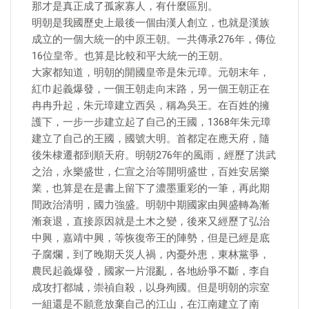
那才是真正成了孤家寡人，有什麼區別。
明朝是我國歷史上最後一個由漢人創立，也就是漢族
成立的一個大統一的中原王朝。一共傳承276年，傳位
16位皇帝。也算是比較和平大統一的王朝。
大家都知道，明朝的開國皇帝是朱元璋。元朝末年，
紅巾起義爆發，一個王朝走向末路，另一個王朝正在
冉冉升起，朱元璋建立西吳，稱為吳王。在百姓的擁
護下，一步一步建立起了自己的王國，1368年朱元璋
建立了自己的王國，國號大明。首都定在應天府，隨
後朱棣遷都到順天府。明朝276年的風雨，經歷了洪武
之治，永樂盛世，仁宣之治等開明盛世，百姓安居樂
業，也算是在是書上留下了濃墨重彩的一筆，再此期
間政治清明，國力強盛。明朝中期國家由興盛轉為漸
漸衰退，直接原因就是土木之變，後來又經歷了弘治
中興，嘉靖中興，等恢復帝王的陣勢，但是已經是底
子腐爛，到了晚期天災人禍，內憂外患，東林黨爭，
農民起義爆發，國家一片混亂，各地紛爭不斷，李自
成攻打都城，崇禎自殺，以身殉國。但是明朝的宗室
一組還是不願意放棄自己的江山，在江南建立了南