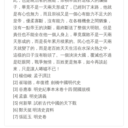
此，也是統治者的無能，崇禎帝面對這樣大的爛攤
子，畢竟不是一天兩天形成了，已經到了末路，他就
是有心也無力，而且崇禎又是一個心有餘力不足大的
皇帝，優柔寡斷，沒有能力，在各種機會之間猶豫，
沒有一點帝王的決斷，最終斷送了整個大明朝。但是
責任也不能全在他一個人身上，畢竟腐敗不是一天兩
天形成的，而是長年累月積累的。民心也不是一天兩
天就變了的，而是老百姓天天生活在水深火熱之中，
這樣的日子沒有盼頭了。一個泱泱大國，覆滅也不過
是眨眼間，戰爭無情，百姓更是無辜，如今再談起
來，只是讓人唏噓不已！
[1] 楊伯峻. 孟子譯註
[2] 崔瑞德，牟復禮. 劍橋中國明代史
[3] 谷應泰. 明史紀事本末卷十四·開國規模
[4] 孟森. 明史講義
[5] 何新華. 試析古代中國的天下觀
[6] 鄭天挺.明清史資料
[7] 張廷玉. 明史卷