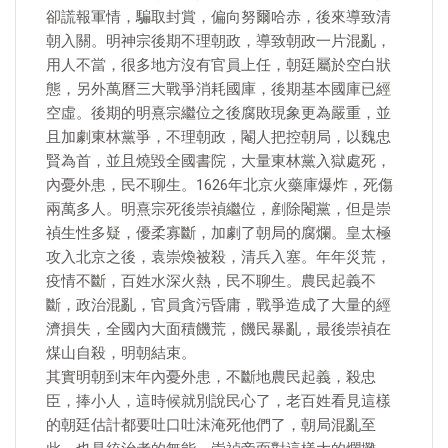
卻謊報軍情，騙取封賞，偏向努爾哈赤，後來導致清
朝入關。明神宗後期不理朝政，導致朝政一片混亂，
用人不當，很多地方沒有官員上任，朝廷屬於空白狀
態，另外萬曆三大戰爭消耗國庫，後期基本國庫已經
空虛。後期的明熹宗繼位之後腐敗現象更為嚴重，並
且加劇東林黨爭，不理朝政，閹人把控朝局，以魏忠
賢為首，並且燒毀全國書院，大量東林黨入獄處死，
內憂外患，民不聊生。1626年北京火藥庫爆炸，死傷
兩萬多人。明熹宗死後崇禎繼位，剷除閹黨，但是崇
禎生性多疑，優柔寡斷，加劇了朝局的腐爛。皇太極
攻入北京之後，袁崇煥被殺，清兵入塞。年年災荒，
疫情不斷，百姓水深火熱，民不聊生。農民起義不
斷，政治混亂，官員貪污昏庸，戰爭造成了大量的經
濟損失，全國內大面積饑荒，饑民暴亂，最後崇禎在
煤山自殺，明朝結束。
其實明朝到末年內憂外患，不斷地農民起義，殺忠
臣，捧小人，這時候就別說民心了，老百姓看見這樣
的朝廷估計都要吐口吐沫淹死他們了，朝局混亂至