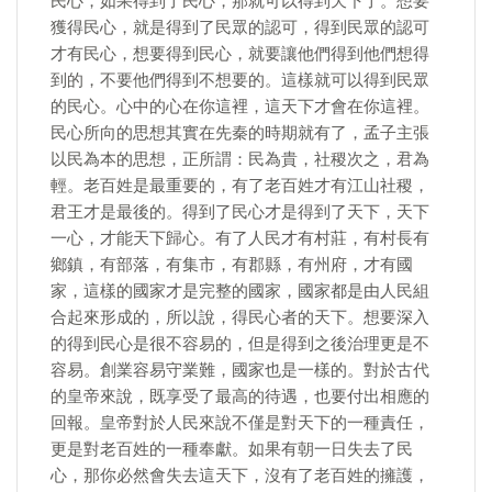
民心，如果得到了民心，那就可以得到天下了。想要
獲得民心，就是得到了民眾的認可，得到民眾的認可
才有民心，想要得到民心，就要讓他們得到他們想得
到的，不要他們得到不想要的。這樣就可以得到民眾
的民心。心中的心在你這裡，這天下才會在你這裡。
民心所向的思想其實在先秦的時期就有了，孟子主張
以民為本的思想，正所謂：民為貴，社稷次之，君為
輕。老百姓是最重要的，有了老百姓才有江山社稷，
君王才是最後的。得到了民心才是得到了天下，天下
一心，才能天下歸心。有了人民才有村莊，有村長有
鄉鎮，有部落，有集市，有郡縣，有州府，才有國
家，這樣的國家才是完整的國家，國家都是由人民組
合起來形成的，所以說，得民心者的天下。想要深入
的得到民心是很不容易的，但是得到之後治理更是不
容易。創業容易守業難，國家也是一樣的。對於古代
的皇帝來說，既享受了最高的待遇，也要付出相應的
回報。皇帝對於人民來說不僅是對天下的一種責任，
更是對老百姓的一種奉獻。如果有朝一日失去了民
心，那你必然會失去這天下，沒有了老百姓的擁護，