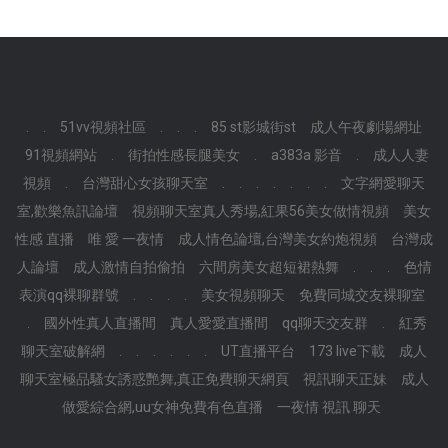
.
.
51vv視頻社區
.
.
.
85 st影城街st
成人午夜劇場網址
91視頻網站
.
街拍性感長腿美女
.
a383a 影音
.
成人人妻
視頻
.
台灣甜心女孩聊天室
.
.
.
.
.
.
.
文字網愛聊天
室,歡樂魚訊論壇
視頻聊天室真人秀場,紅果56美女做情視頻
美女
性感 直播
唯 愛 一夜情
成人情色論壇,台灣美女約炮視頻
台灣成
人論壇
成人激情自拍偷拍
六間房美女超短裙熱舞
.
.
.
色情
表演qq裸聊群號
.
.
.
.
美女視頻聊天
免費同城交友裸聊室
.
國外性真人直播間
真人愛愛直播間
qq聊天交友群
.
紅秀
聊天室破解網
.
.
.
.
.
.
UT直播平台
173 live下載
成人
聊天室極品騷女誘惑艷舞,真正免費聊天網頁
視訊聊天正妹
成人
做愛綜合網,uu女神免費有色直播
一夜情 視訊 聊天