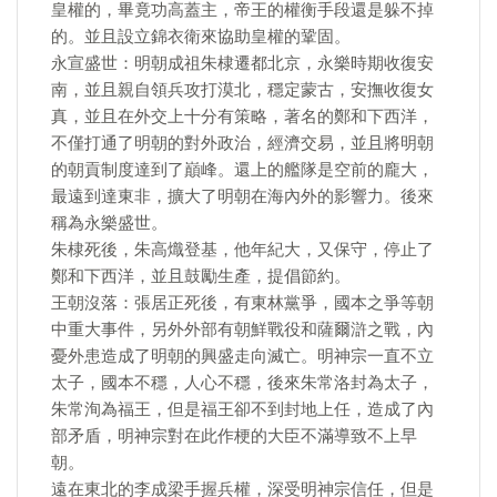
皇權的，畢竟功高蓋主，帝王的權衡手段還是躲不掉
的。並且設立錦衣衛來協助皇權的鞏固。
永宣盛世：明朝成祖朱棣遷都北京，永樂時期收復安
南，並且親自領兵攻打漠北，穩定蒙古，安撫收復女
真，並且在外交上十分有策略，著名的鄭和下西洋，
不僅打通了明朝的對外政治，經濟交易，並且將明朝
的朝貢制度達到了巔峰。還上的艦隊是空前的龐大，
最遠到達東非，擴大了明朝在海內外的影響力。後來
稱為永樂盛世。
朱棣死後，朱高熾登基，他年紀大，又保守，停止了
鄭和下西洋，並且鼓勵生產，提倡節約。
王朝沒落：張居正死後，有東林黨爭，國本之爭等朝
中重大事件，另外外部有朝鮮戰役和薩爾滸之戰，內
憂外患造成了明朝的興盛走向滅亡。明神宗一直不立
太子，國本不穩，人心不穩，後來朱常洛封為太子，
朱常洵為福王，但是福王卻不到封地上任，造成了內
部矛盾，明神宗對在此作梗的大臣不滿導致不上早
朝。
遠在東北的李成梁手握兵權，深受明神宗信任，但是