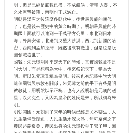
明，但是已經是氣數已盡，不成氣候，清朝 入關，不
久永曆帝被殺，南明也正式滅亡。
明朝是漢唐之後這麼多朝代中，後世最興盛的朝代
了，也是後來歷史中的黃金時期了。明朝最興盛的時
期國土面積可以達到一千萬平方公里，東北到日本
海，外興安嶺，北邊到戈壁大沙漠，西北到新疆的哈
密，西南到孟加拉灣，雖然後來有撤退，但是也是版
圖領域盛世了。
國號：朱元璋剛剛平定天下的時候，其實國號並不是
叫大明，而是想稱為大中，後來祭祀天下，稱為大
明。所以朱元璋又稱為皇明。後來也有記載中說大明
這個國號與宗教有關係，朱元璋之前的手下有些是明
教教徒，用明號以示正統，也有人說明朝是元朝的剋
星，以火克金，又因為皇帝的姓氏是朱，所以稱為朱
明。
明朝開國：元朝到了末年的時候已經是民不聊生，人
民生活備受壓迫，人民生活水深火熱，無可奈何之下
農民起義爆發，農民出身的朱元璋投奔了郭子興，因