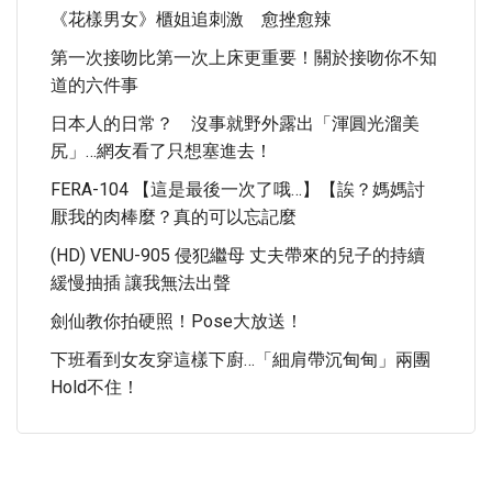
《花樣男女》櫃姐追刺激 愈挫愈辣
第一次接吻比第一次上床更重要！關於接吻你不知
道的六件事
日本人的日常？ 沒事就野外露出「渾圓光溜美
尻」…網友看了只想塞進去！
FERA-104 【這是最後一次了哦…】【誒？媽媽討
厭我的肉棒麼？真的可以忘記麼
(HD) VENU-905 侵犯繼母 丈夫帶來的兒子的持續
緩慢抽插 讓我無法出聲
劍仙教你拍硬照！Pose大放送！
下班看到女友穿這樣下廚…「細肩帶沉甸甸」兩團
Hold不住！