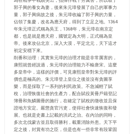
為在戰爭中戰績突出，指揮作戰十分厲害，所以取了
郭子興的養女為妻，後來朱元璋發展了自己的軍事力
量，郭子興病故之後，朱元璋收編了郭子興的力量，
佔領了集慶，改名為應天府，得到了立足之地。1364
年朱元璋正式稱為吳王，1368年，朱元璋在南京定
都，也是就是應天府，國號定為大明，正式稱為皇
帝。後來攻佔北京，深入大漠，平定北元，天下這才
初定安穩下來。
削番和治理：其實朱元璋的治理才能是非常厲害的，
康熙就曾經說過，朱元璋的治理能力不輸唐宋。這麼
多皇帝中，這樣的評價，可見康熙皇帝對朱元璋的評
價也是極高的。朱元璋登上皇位之後並沒有貪圖享
樂，而是採取了一系列的利民政策。不急減輕了賦
稅，治理恢復社會的生產力，配合賦役黃冊戶籍登記
簿冊和魚鱗圖冊的施行，在確定了賦稅的徵收並且保
證地方安定。嚴懲貪官污吏，使得社會快速恢復和發
展。也就是史書上記載的洪武之治。在內治的同時，
多次北伐蒙古並且取得勝利，載重消除外患。天下平
定之後，封賞有功之臣，但是也有一些非常有段鞏固