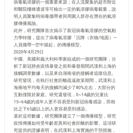
病毒氣溶膠的一個重要來源；在人流聚集的超市附近
和醫院樓棟通道等可檢出一定的氣溶膠病毒載量，說
明人員聚集時病毒攜帶者與周圍人群存在潛在的氣溶
膠傳播風險。
此外，研究團隊首次揭示了新冠病毒氣溶膠的空氣動
力學特徵，提出了病毒氣溶膠「沉降（衣物/地面）—
人員攜帶—空中揚起」的傳播模型。
2020年4月29日
中國、美國和義大利科學家組成的一個研究團隊，分
析了新冠肺炎疫情暴發之前和暴發期間武漢和上海的
接觸調查數據，以及來自湖南省的接觸者追蹤信息。
研究發現，在執行社會距離疏遠政策期間，武漢和上
海兩地平均每天的接觸均減少了80%左右，大部分的
互動僅限於家庭。研究還發現，0~14歲的兒童比
15~64歲的成年人更不容易受到新冠病毒感染，而相
比之下65歲以上的人更容易受到感染。
基於這些數據，研究團隊建立了一個傳播模型，研究
疫情傳播如何受年齡差異和社會距離的影響。這項研
究提供的證據表明，在武漢和上海實施的干預措施，