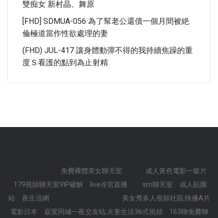
雙痴女 新村晶、舞原
[FHD] SDMUA-056 為了幫老公還債一個月間被絶
倫極道當作性欲處理的妻
(FHD) JUL-417 讓身體動彈不得的我持續焦躁的重
度Ｓ看護的點到為止射精
.
.
.
.
.
.
免費裸體美女聊天室
.
.
成人黃色電影一級片
179視頻聊天室VIP破解
live冷宮直播
.
sm聊天室
成人貼圖
站
夜生活網
.
.
.
.
.
.
.
.
美女秀多人視頻社區,快播A片
電影日本
寂寞同城一夜交友站,夫妻生活36式視頻
163聊免費聊