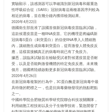
實驗顯示，該感測器可以準確識別新冠病毒和嚴重急
性呼吸綜合征（SARS）冠狀病毒這兩種基因序列較為
相近的病毒，並在幾分鐘內獲得檢測結果。
2020年4月22日
德國衛生部批准了該國首個新冠病毒疫苗臨床試驗，
這款候選疫苗是一種RNA疫苗。它的機理是將編碼新
冠病毒S蛋白（刺突蛋白）的信使RNA導入人體細胞
內，讓細胞生成病毒刺突蛋白，從而激發人體免疫反
應，這樣當接觸真正的病毒時就已有了免疫力。
據悉，該臨床試驗旨在檢驗受試者對候選疫苗是否耐
受，以及是否能夠激發機體的特定免疫反應。未來幾
個月，德國將陸續啟動更多新冠病毒疫苗臨床試驗。
2020年4月26日
在新冠病毒複製的行為中，3C蛋白酶是新冠病毒中最
具特徵的靶標之一，也是抗病毒藥物發現的熱點靶點
之一。
中國科學院合肥物質科學研究院聯合科技攻關團隊，
利用細胞工程技術以及分子生物學技術，緊急開發了
針對新冠病毒3C蛋白酶的藥物高通量檢測細胞體系。