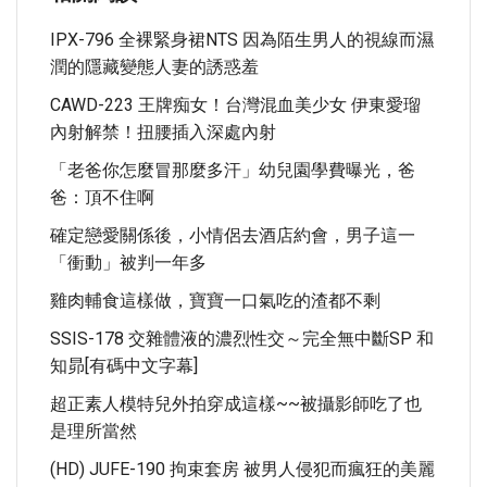
IPX-796 全裸緊身裙NTS 因為陌生男人的視線而濕
潤的隱藏變態人妻的誘惑羞
CAWD-223 王牌痴女！台灣混血美少女 伊東愛瑠
內射解禁！扭腰插入深處內射
「老爸你怎麼冒那麼多汗」幼兒園學費曝光，爸
爸：頂不住啊
確定戀愛關係後，小情侶去酒店約會，男子這一
「衝動」被判一年多
雞肉輔食這樣做，寶寶一口氣吃的渣都不剩
SSIS-178 交雜體液的濃烈性交～完全無中斷SP 和
知昴[有碼中文字幕]
超正素人模特兒外拍穿成這樣~~被攝影師吃了也
是理所當然
(HD) JUFE-190 拘束套房 被男人侵犯而瘋狂的美麗