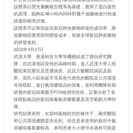
該體系以熒光素酶報告體系為基礎，應用了蛋白復性
的原理，能夠在48小時內同時對幾千個藥物進行快速
篩選和精準評價。
該體系可以幫助提高新冠肺炎藥物研發的成功率，降
低藥物篩選周期和開發成本，加速全球新冠肺炎藥物
的研發進程。
2020年4月27日
武漢大學、香港科技大學等機構組成了聯合研究團
隊，在武漢地區疫情的高峰時期，進入武漢大學人民
醫院東院重症及普通病房、武昌方艙醫院病區及廁
所、居民小區和超市等具有代表性的醫院及公共環境
等採樣點，進行氣溶膠樣品的採集，並利用團隊前期
研發的新冠病毒數字PCR檢測等技術，定量分析了各
採樣點樣品的新冠病毒氣溶膠載量及其空氣動力學特
徵。
研究結果表明，在當時嚴格防控的條件下，兩所醫院
和公共環境總體是安全的。但在患者使用的廁所中氣
溶膠病毒載量較高，表明患者大小便沖水過程可能是